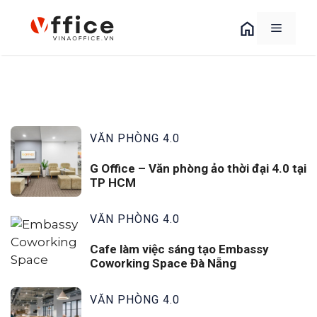
Chuyển
đến
MENU
nội
dung
VĂN PHÒNG 4.0
G Office – Văn phòng ảo thời đại 4.0 tại
TP HCM
VĂN PHÒNG 4.0
Cafe làm việc sáng tạo Embassy
Coworking Space Đà Nẵng
VĂN PHÒNG 4.0